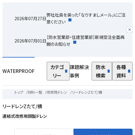
弊社社員を装った「なりすましメール」にご注
2026年07月27日
意ください
［防水営業部・住建営業部］新規受注全面再
2026年07月01日
開のお知らせ
カテゴ
課題解決
防水
各種
WATERPROOF
リー
事例
検索
資料
トップ
/
材料一覧
/
改修用ドレン
/
リードレンZたて/横
リードレンZたて/横
連結式改修用銅製ドレン