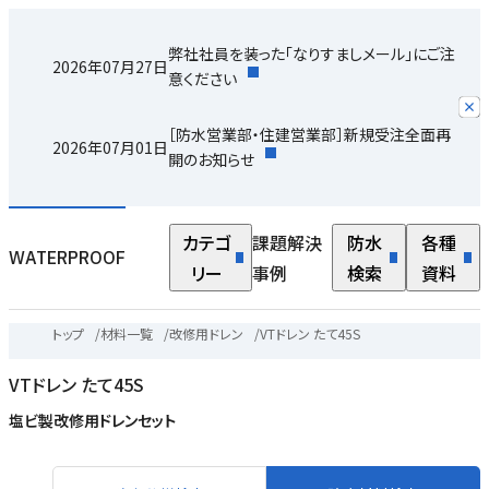
弊社社員を装った「なりすましメール」にご注
2026年07月27日
意ください
［防水営業部・住建営業部］新規受注全面再
2026年07月01日
開のお知らせ
カテゴ
課題解決
防水
各種
WATERPROOF
リー
事例
検索
資料
トップ
/
材料一覧
/
改修用ドレン
/
VTドレン たて45S
VTドレン たて45S
塩ビ製改修用ドレンセット