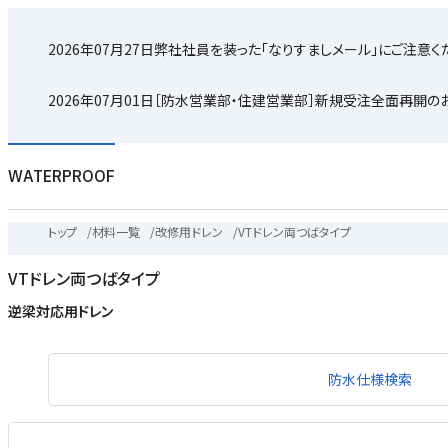
2026年07月27日
弊社社員を装った「なりすましメール」にご注意く
2026年07月01日
［防水営業部・住建営業部］新規受注全面再開の
WATERPROOF
トップ
/
材料一覧
/
改修用ドレン
/
VTドレン両つばタイプ
VTドレン両つばタイプ
逆梁対応用ドレン
防水仕様検索