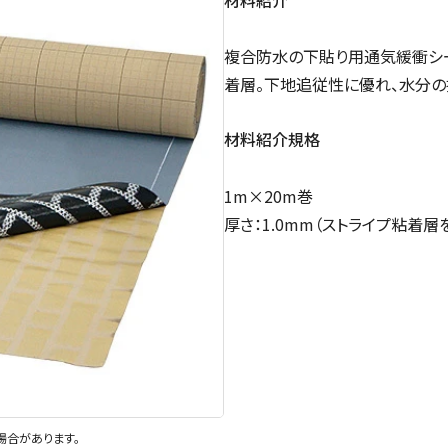
複合防水の下貼り用通気緩衝シー
着層。下地追従性に優れ、水分の
材料紹介規格
1m×20m巻
厚さ：1.0mm（ストライプ粘着層
場合があります。