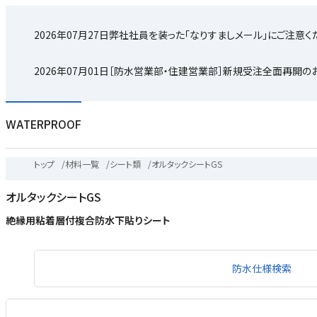
2026年07月27日
弊社社員を装った「なりすましメール」にご注意く
2026年07月01日
［防水営業部・住建営業部］新規受注全面再開の
WATERPROOF
トップ
/
材料一覧
/
シート類
/
オルタックシートGS
オルタックシートGS
絶縁用粘着層付複合防水下貼りシート
防水仕様検索