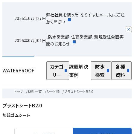
弊社社員を装った「なりすましメール」にご注
2026年07月27日
意ください
［防水営業部・住建営業部］新規受注全面再
2026年07月01日
開のお知らせ
カテゴ
課題解決
防水
各種
WATERPROOF
リー
事例
検索
資料
トップ
/
材料一覧
/
シート類
/
プラストシートB2.0
プラストシートB2.0
加硫ゴムシート