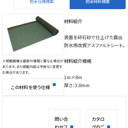
防水仕様検索
防水材料検索
材料紹介
表面を砕石砂で仕上げた露出
防水用改質アスファルトシート。
材料紹介規格
※掲載画像は最新の情報と異なる場合が
あります。また掲載内容は予告なく変更す
る場合があります。
1m×8m
厚さ：3.0mm
この材料を使う仕様
問い合
カタロ
わせフ
グのご