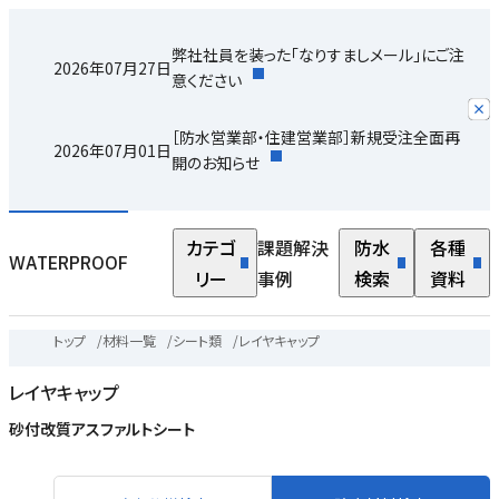
弊社社員を装った「なりすましメール」にご注
2026年07月27日
意ください
［防水営業部・住建営業部］新規受注全面再
2026年07月01日
開のお知らせ
カテゴ
課題解決
防水
各種
WATERPROOF
リー
事例
検索
資料
トップ
/
材料一覧
/
シート類
/
レイヤキャップ
レイヤキャップ
砂付改質アスファルトシート