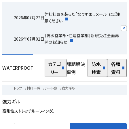
弊社社員を装った「なりすましメール」にご注
2026年07月27日
意ください
［防水営業部・住建営業部］新規受注全面再
2026年07月01日
開のお知らせ
カテゴ
課題解決
防水
各種
WATERPROOF
リー
事例
検索
資料
トップ
/
材料一覧
/
シート類
/
強力ギル
強力ギル
高剛性ストレッチルーフィング。