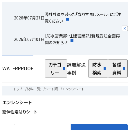
弊社社員を装った「なりすましメール」にご注
2026年07月27日
意ください
［防水営業部・住建営業部］新規受注全面再
2026年07月01日
開のお知らせ
カテゴ
課題解決
防水
各種
WATERPROOF
リー
事例
検索
資料
トップ
/
材料一覧
/
シート類
/
エンシンシート
エンシンシート
延伸性増貼りシート