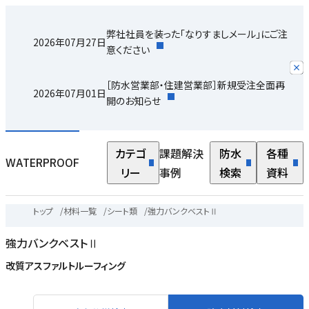
弊社社員を装った「なりすましメール」にご注
2026年07月27日
意ください
［防水営業部・住建営業部］新規受注全面再
2026年07月01日
開のお知らせ
カテゴ
課題解決
防水
各種
WATERPROOF
リー
事例
検索
資料
トップ
/
材料一覧
/
シート類
/
強力バンクベストⅡ
強力バンクベストⅡ
改質アスファルトルーフィング