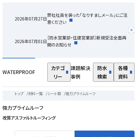
弊社社員を装った「なりすましメール」にご注
2026年07月27日
意ください
［防水営業部・住建営業部］新規受注全面再
2026年07月01日
開のお知らせ
カテゴ
課題解決
防水
各種
WATERPROOF
リー
事例
検索
資料
トップ
/
材料一覧
/
シート類
/
強力プライムルーフ
強力プライムルーフ
改質アスファルトルーフィング