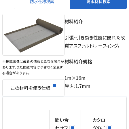
防水仕様検索
防水材料検索
材料紹介
引張・引き裂き性能に優れた改
質アスファルトル ーフィング。
材料紹介規格
※掲載画像は最新の情報と異なる場合が
あります。また掲載内容は予告なく変更す
る場合があります。
1m×16m
厚さ：1.7mm
この材料を使う仕様
問い合
カタロ
わせフ
グのご