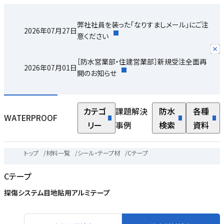
弊社社員を装った「なりすましメール」にご注
2026年07月27日
意ください
［防水営業部・住建営業部］新規受注全面再
2026年07月01日
開のお知らせ
カテゴ
課題解決
防水
各種
WATERPROOF
リー
事例
検索
資料
トップ
/
材料一覧
/
シール・テープ材
/
Cテープ
Cテープ
探傷システム目地貼用アルミテープ