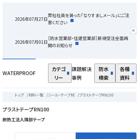
弊社社員を装った「なりすましメール」にご注
2026年07月27日
意ください
［防水営業部・住建営業部］新規受注全面再
2026年07月01日
開のお知らせ
カテゴ
課題解決
防水
各種
WATERPROOF
リー
事例
検索
資料
トップ
/
材料一覧
/
シール・テープ材
/
プラストテープRN100
プラストテープRN100
断熱工法入隅部テープ