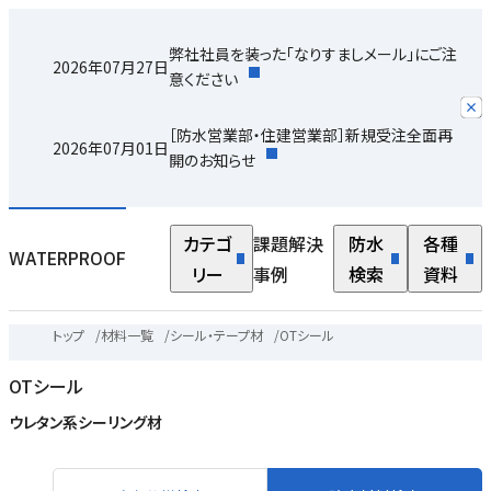
弊社社員を装った「なりすましメール」にご注
2026年07月27日
意ください
［防水営業部・住建営業部］新規受注全面再
2026年07月01日
開のお知らせ
カテゴ
課題解決
防水
各種
WATERPROOF
リー
事例
検索
資料
トップ
/
材料一覧
/
シール・テープ材
/
OTシール
OTシール
ウレタン系シーリング材