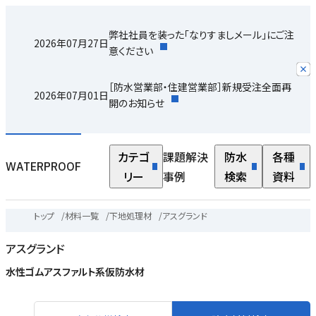
弊社社員を装った「なりすましメール」にご注
2026年07月27日
意ください
［防水営業部・住建営業部］新規受注全面再
2026年07月01日
開のお知らせ
カテゴ
課題解決
防水
各種
WATERPROOF
リー
事例
検索
資料
トップ
/
材料一覧
/
下地処理材
/
アスグランド
アスグランド
水性ゴムアスファルト系仮防水材