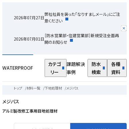
弊社社員を装った「なりすましメール」にご注
2026年07月27日
意ください
［防水営業部・住建営業部］新規受注全面再
2026年07月01日
開のお知らせ
カテゴ
課題解決
防水
各種
WATERPROOF
リー
事例
検索
資料
トップ
/
材料一覧
/
下地処理材
/
メジパス
メジパス
アルミ製改修工事用目地処理材