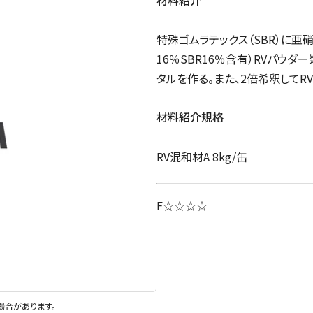
特殊ゴムラテックス（SBR）に
16％SBR16％含有）RVパウ
タルを作る。また、2倍希釈してR
材料紹介規格
RV混和材A 8kg/缶
F☆☆☆☆
場合があります。