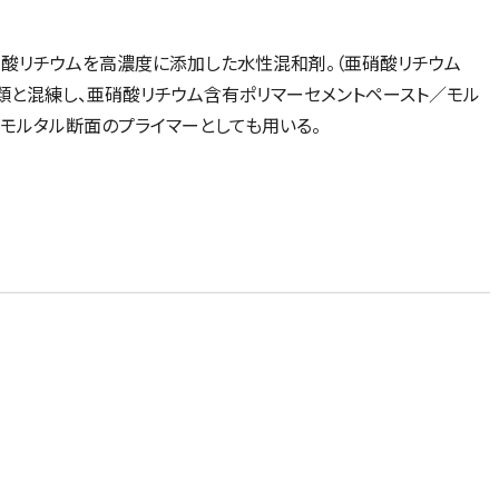
亜硝酸リチウムを高濃度に添加した水性混和剤。（亜硝酸リチウム
ダー類と混練し、亜硝酸リチウム含有ポリマーセメントペースト／モル
Vモルタル断面のプライマーとしても用いる。