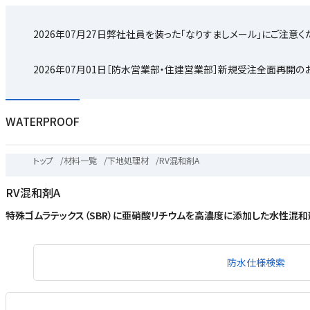
2026年07月27日
弊社社員を装った「なりすましメール」にご注意く
2026年07月01日
［防水営業部・住建営業部］新規受注全面再開の
WATERPROOF
トップ
/
材料一覧
/
下地処理材
/
RV混和剤A
RV混和剤A
特殊ゴムラテックス（SBR）に亜硝酸リチウムを高濃度に添加した水性混和
防水仕様検索