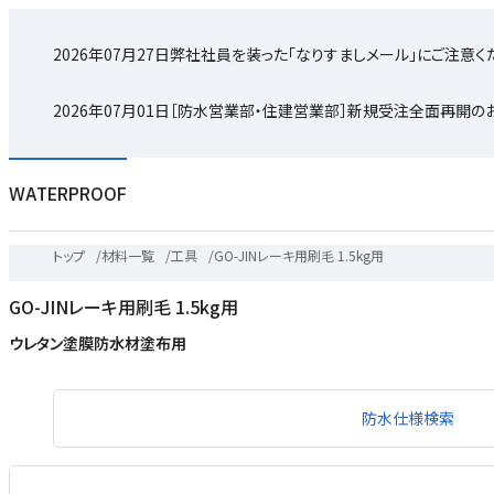
2026年07月27日
弊社社員を装った「なりすましメール」にご注意く
2026年07月01日
［防水営業部・住建営業部］新規受注全面再開の
WATERPROOF
トップ
/
材料一覧
/
工具
/
GO-JINレーキ用刷毛 1.5kg用
GO-JINレーキ用刷毛 1.5kg用
ウレタン塗膜防水材塗布用
防水仕様検索