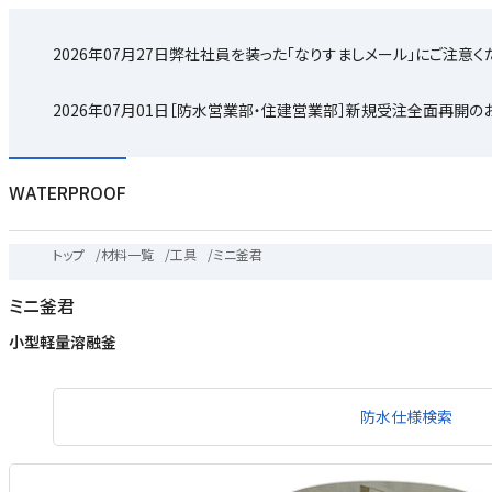
2026年07月27日
弊社社員を装った「なりすましメール」にご注意く
2026年07月01日
［防水営業部・住建営業部］新規受注全面再開の
WATERPROOF
トップ
/
材料一覧
/
工具
/
ミニ釜君
ミニ釜君
小型軽量溶融釜
防水仕様検索