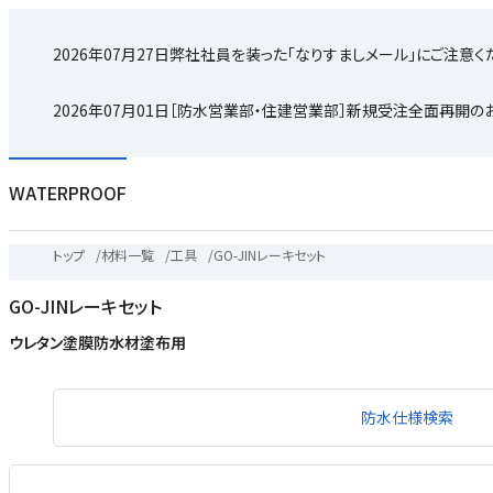
2026年07月27日
弊社社員を装った「なりすましメール」にご注意く
2026年07月01日
［防水営業部・住建営業部］新規受注全面再開の
WATERPROOF
トップ
/
材料一覧
/
工具
/
GO-JINレーキセット
GO-JINレーキセット
ウレタン塗膜防水材塗布用
防水仕様検索