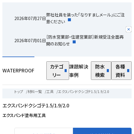
弊社社員を装った「なりすましメール」にご注
2026年07月27日
意ください
［防水営業部・住建営業部］新規受注全面再
2026年07月01日
開のお知らせ
カテゴ
課題解決
防水
各種
WATERPROOF
リー
事例
検索
資料
トップ
/
材料一覧
/
工具
/
エクスパンドクシゴテ1.5/1.9/2.0
エクスパンドクシゴテ1.5/1.9/2.0
エクスパンド塗布用工具