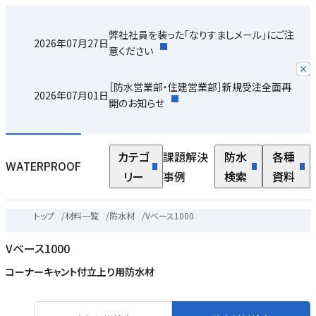
弊社社員を装った「なりすましメール」にご注
2026年07月27日
意ください
［防水営業部・住建営業部］新規受注全面再
2026年07月01日
開のお知らせ
カテゴ
課題解決
防水
各種
WATERPROOF
リー
事例
検索
資料
トップ
/
材料一覧
/
防水材
/
Vベース1000
Vベース1000
コーナーキャント付立上り用防水材