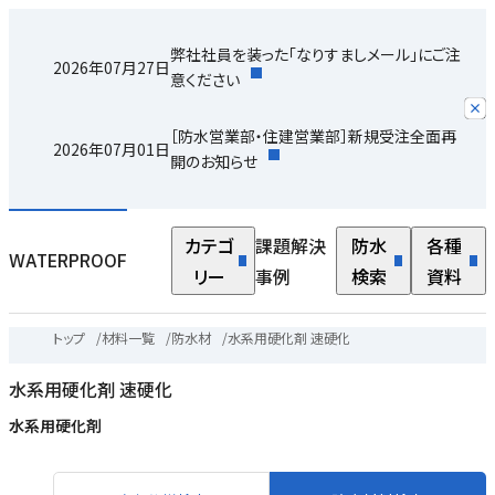
弊社社員を装った「なりすましメール」にご注
2026年07月27日
意ください
［防水営業部・住建営業部］新規受注全面再
2026年07月01日
開のお知らせ
カテゴ
課題解決
防水
各種
WATERPROOF
リー
事例
検索
資料
トップ
/
材料一覧
/
防水材
/
水系用硬化剤 速硬化
水系用硬化剤 速硬化
水系用硬化剤