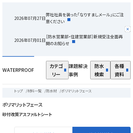
弊社社員を装った「なりすましメール」にご注
2026年07月27日
意ください
［防水営業部・住建営業部］新規受注全面再
2026年07月01日
開のお知らせ
カテゴ
課題解決
防水
各種
WATERPROOF
リー
事例
検索
資料
トップ
/
材料一覧
/
防水材
/
ポリマリットフェース
ポリマリットフェース
砂付改質アスファルトシート