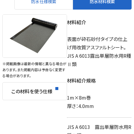
防水仕様検索
防水材料検索
材料紹介
表面が砕石砂付タイプの仕上
げ用改質アスファルトシート。
JIS A 6013露出単層防水用R種
Ⅱ類
※掲載画像は最新の情報と異なる場合が
あります。また掲載内容は予告なく変更す
る場合があります。
材料紹介規格
この材料を使う仕様
1m×8m巻
厚さ：4.0mm
JIS A 6013 露出単層防水用R