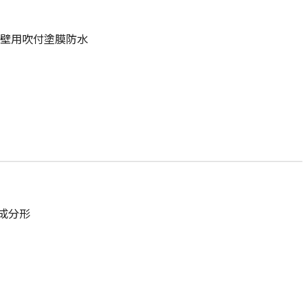
外壁用吹付塗膜防水
1成分形