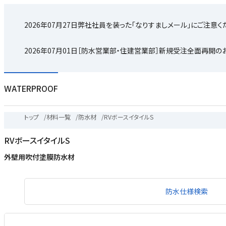
2026年07月27日
弊社社員を装った「なりすましメール」にご注意く
2026年07月01日
［防水営業部・住建営業部］新規受注全面再開の
WATERPROOF
トップ
/
材料一覧
/
防水材
/
RVボースイタイルS
RVボースイタイルS
外壁用吹付塗膜防水材
防水仕様検索