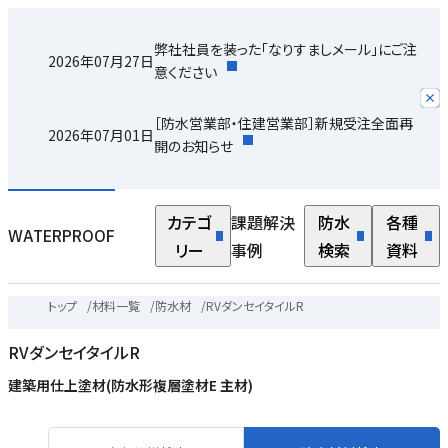
弊社社員を装った「なりすましメール」にご注
2026年07月27日
意ください
［防水営業部・住建営業部］新規受注全面再
2026年07月01日
開のお知らせ
カテゴ
課題解決
防水
各種
WATERPROOF
リー
事例
検索
資料
トップ
/
材料一覧
/
防水材
/
RVダンセイタイルR
RVダンセイタイルR
建築用仕上塗材(防水形複層塗材E 主材)