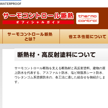
WATERPROOF
サーモコントロール断熱を支える
断熱材
と
高反射塗料
。建物の屋
上防水を代表する、アスファルト防水、塩ビ樹脂系シート防水、
ウレタンゴム系塗膜防水の、各工法に適した組合せを御紹介しま
す。