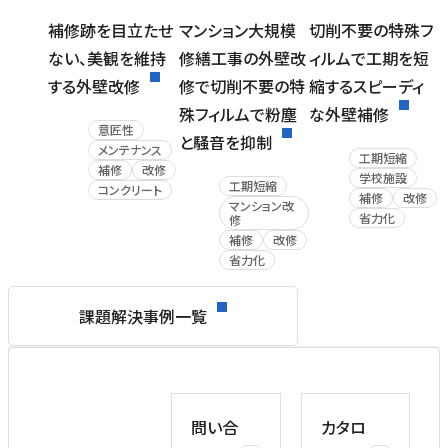
補修跡を目立たせ
マンション大規模
切削不要の特殊フ
ない、美観を維持
修繕工事の外壁改
ィルムで工期を短
する外壁改修
修で切削不要の特
縮するスピーディ
殊フィルムで粉塵
な外壁補修
意匠性
と騒音を抑制
メンテナンス
工期短縮
補修
改修
学校施設
工期短縮
コンクリート
補修
改修
マンション改
省力化
修
補修
改修
省力化
課題解決事例一覧
問い合
カタロ