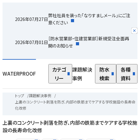
弊社社員を装った「なりすましメール」にご注
2026年07月27日
意ください
［防水営業部・住建営業部］新規受注全面再
2026年07月01日
開のお知らせ
カテゴ
課題解決
防水
各種
WATERPROOF
リー
事例
検索
資料
トップ
/
課題解決事例
/
上裏のコンクリート剥落を防ぎ、内部の鉄筋までケアする学校施設の長寿命
化改修
上裏のコンクリート剥落を防ぎ、内部の鉄筋までケアする学校施
設の長寿命化改修