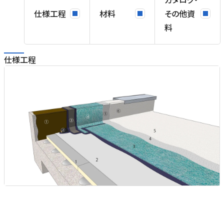
仕様工程
材料
その他資
料
仕様工程
も
ま
V
0
力
に
。