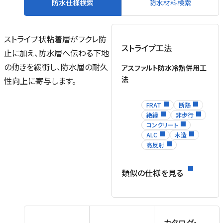
防水仕様検索
防水材料検索
ストライプ状粘着層がフクレ防
ストライプ工法
止に加え、防水層へ伝わる下地
の動きを緩衝し、防水層の耐久
アスファルト防水冷熱併用工
法
性向上に寄与します。
FRAT
断熱
絶縁
非歩行
コンクリート
ALC
木造
高反射
類似の仕様を見る
カタログ・