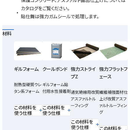
保護コンクリート、アスファルト露出仕上げについては
カタログをご覧ください。
貼仕舞は強力ガムシールで処理します。
材料
ギルフォーム
クールボンド
強力ストライ
強力フラットフ
プZ
ェース
耐熱型硬質ウレ
ギルフォーム貼
タン系フォーム
付用水性接着剤
通気絶縁用改質
繊維補強面材仕
アスファルトル
上げ改質アスフ
ーフィング
ァルトルーフィン
この材料を
この材料を
グ
使う仕様
使う仕様
この材料を
使う仕様
この材料を