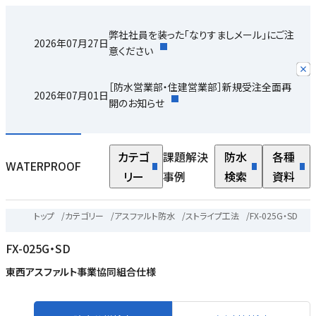
弊社社員を装った「なりすましメール」にご注
2026年07月27日
意ください
［防水営業部・住建営業部］新規受注全面再
2026年07月01日
開のお知らせ
カテゴ
課題解決
防水
各種
WATERPROOF
リー
事例
検索
資料
トップ
/
カテゴリー
/
アスファルト防水
/
ストライプ工法
/
FX-025G・SD
FX-025G・SD
東西アスファルト事業協同組合仕様