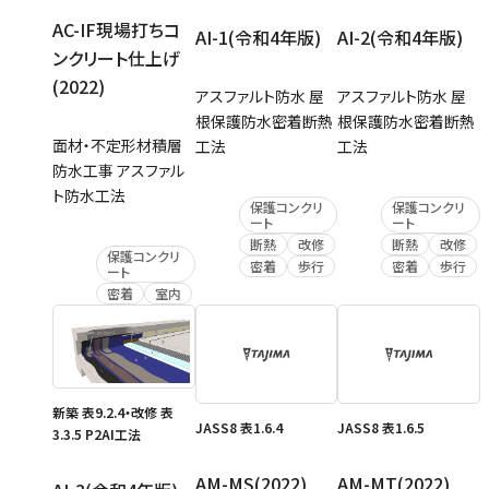
AC-IF現場打ちコ
AI-1(令和4年版)
AI-2(令和4年版)
ンクリート仕上げ
(2022)
アスファルト防水 屋
アスファルト防水 屋
根保護防水密着断熱
根保護防水密着断熱
面材・不定形材積層
工法
工法
防水工事 アスファル
ト防水工法
保護コンクリ
保護コンクリ
ート
ート
断熱
改修
断熱
改修
保護コンクリ
密着
歩行
密着
歩行
ート
密着
室内
新築 表9.2.4・改修 表
JASS8 表1.6.4
JASS8 表1.6.5
3.3.5 P2AI工法
AM-MS(2022)
AM-MT(2022)