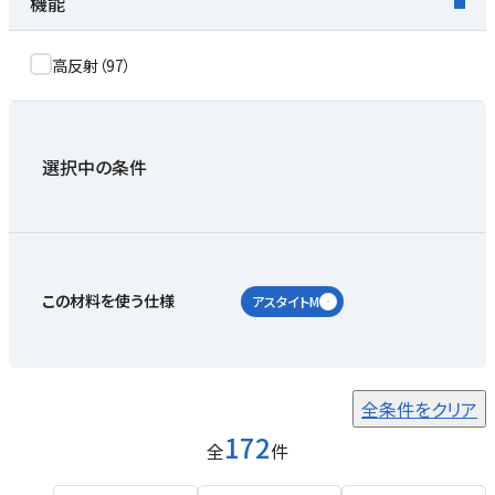
機能
高反射
（
97
）
選択中の条件
この材料を使う仕様
アスタイトM
全条件をクリア
172
全
件