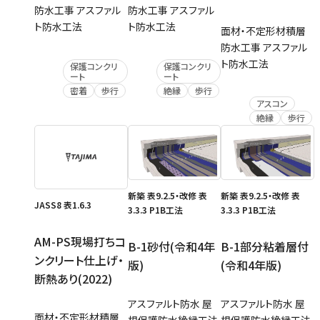
防水工事 アスファル
防水工事 アスファル
ト防水工法
ト防水工法
面材・不定形材積層
防水工事 アスファル
ト防水工法
保護コンクリ
保護コンクリ
ート
ート
密着
歩行
絶縁
歩行
アスコン
絶縁
歩行
新築 表9.2.5・改修 表
新築 表9.2.5・改修 表
JASS8 表1.6.3
3.3.3 P1B工法
3.3.3 P1B工法
AM-PS現場打ちコ
B-1砂付(令和4年
B-1部分粘着層付
ンクリート仕上げ・
版)
(令和4年版)
断熱あり(2022)
アスファルト防水 屋
アスファルト防水 屋
面材・不定形材積層
根保護防水絶縁工法
根保護防水絶縁工法