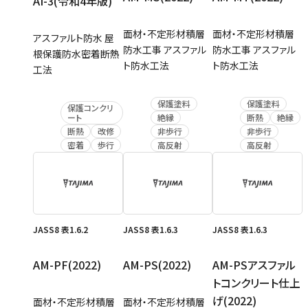
AI-3(令和4年版)
面材・不定形材積層
面材・不定形材積層
アスファルト防水 屋
防水工事 アスファル
防水工事 アスファル
根保護防水密着断熱
ト防水工法
ト防水工法
工法
保護塗料
保護塗料
保護コンクリ
絶縁
断熱
絶縁
ート
非歩行
非歩行
断熱
改修
高反射
高反射
密着
歩行
JASS8 表1.6.2
JASS8 表1.6.3
JASS8 表1.6.3
AM-PF(2022)
AM-PS(2022)
AM-PSアスファル
トコンクリート仕上
げ(2022)
面材・不定形材積層
面材・不定形材積層