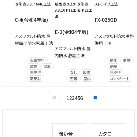
改修 表3.3.7 M4C工法
新築 表9.2.9・改修 表
ストライプ工法
3.3.10 P1E工法・P2E工
法
C-4(令和4年版)
FX-025GD
E-2(令和4年版)
アスファルト防水 屋
アスファルト防水冷熱
根露出防水密着工法
併用工法
アスファルト防水 屋
内防水密着工法
保護塗料
緑化
断熱
改修
密着
絶縁
非歩行
なし
改修
非歩行
高反射
密着
室内
コンクリート
1
2
3
4
5
6
問い合
カタロ