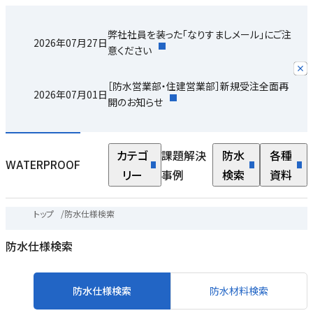
弊社社員を装った「なりすましメール」にご注
2026年07月27日
意ください
［防水営業部・住建営業部］新規受注全面再
2026年07月01日
開のお知らせ
カテゴ
課題解決
防水
各種
WATERPROOF
リー
事例
検索
資料
トップ
/
防水仕様検索
防水仕様検索
防水仕様検索
防水材料検索