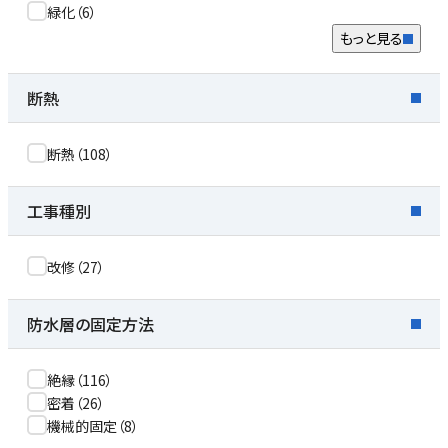
緑化
（
6
）
もっと見る
断熱
断熱
（
108
）
工事種別
改修
（
27
）
防水層の固定方法
絶縁
（
116
）
密着
（
26
）
機械的固定
（
8
）