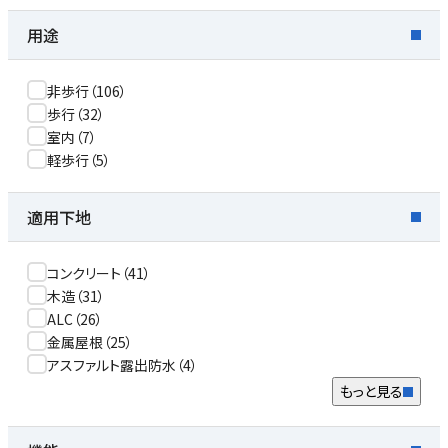
用途
非歩行
（
106
）
歩行
（
32
）
室内
（
7
）
軽歩行
（
5
）
適用下地
コンクリート
（
41
）
木造
（
31
）
ALC
（
26
）
金属屋根
（
25
）
アスファルト露出防水
（
4
）
もっと見る