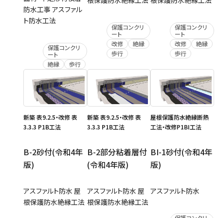
防水工事 アスファル
ト防水工法
保護コンクリ
保護コンクリ
ート
ート
改修
絶縁
改修
絶縁
保護コンクリ
歩行
歩行
ート
絶縁
歩行
新築 表9.2.5・改修 表
新築 表9.2.5・改修 表
屋根保護防水絶縁断熱
3.3.3 P1B工法
3.3.3 P1B工法
工法・改修P1BI工法
B-2砂付(令和4年
B-2部分粘着層付
BI-1砂付(令和4年
版)
(令和4年版)
版)
アスファルト防水 屋
アスファルト防水 屋
アスファルト防水
根保護防水絶縁工法
根保護防水絶縁工法
保護コンクリ