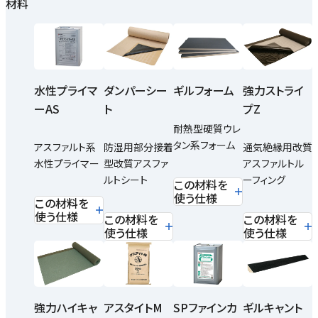
材料
水性プライマ
ダンパーシー
ギルフォーム
強力ストライ
ーAS
ト
プZ
耐熱型硬質ウレ
タン系フォーム
アスファルト系
防湿用部分接着
通気絶縁用改質
水性プライマー
型改質アスファ
アスファルトル
ルトシート
ーフィング
この材料を
使う仕様
この材料を
使う仕様
この材料を
この材料を
使う仕様
使う仕様
強力ハイキャ
アスタイトM
SPファインカ
ギルキャント