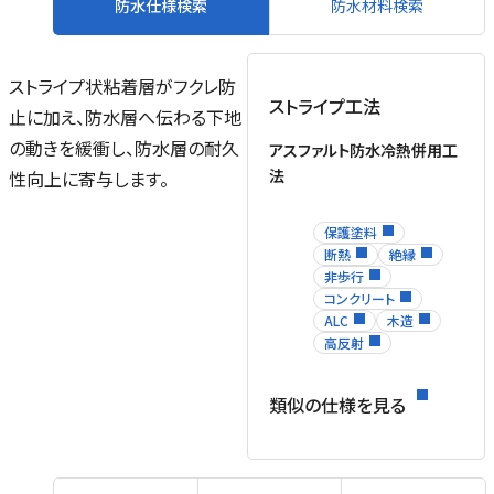
防水仕様検索
防水材料検索
ストライプ状粘着層がフクレ防
ストライプ工法
止に加え、防水層へ伝わる下地
の動きを緩衝し、防水層の耐久
アスファルト防水冷熱併用工
法
性向上に寄与します。
保護塗料
断熱
絶縁
非歩行
コンクリート
ALC
木造
高反射
類似の仕様を見る