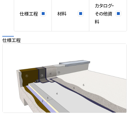
カタログ・
仕様工程
材料
その他資
料
仕様工程
。
を
は
ダ