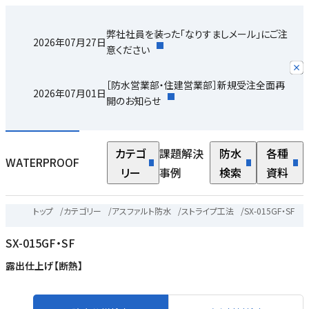
弊社社員を装った「なりすましメール」にご注
2026年07月27日
意ください
［防水営業部・住建営業部］新規受注全面再
2026年07月01日
開のお知らせ
カテゴ
課題解決
防水
各種
WATERPROOF
リー
事例
検索
資料
トップ
/
カテゴリー
/
アスファルト防水
/
ストライプ工法
/
SX-015GF・SF
SX-015GF・SF
露出仕上げ【断熱】