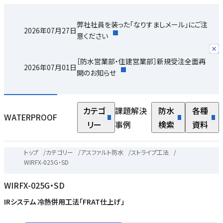
弊社社員を装った「なりすましメール」にご注
2026年07月27日
意ください
［防水営業部・住建営業部］新規受注全面再
2026年07月01日
開のお知らせ
カテゴ
課題解決
防水
各種
WATERPROOF
リー
事例
検索
資料
トップ
/
カテゴリー
/
アスファルト防水
/
ストライプ工法
/
WIRFX-025G・SD
WIRFX-025G・SD
IRシステム 冷熱併用工法「FRAT仕上げ」