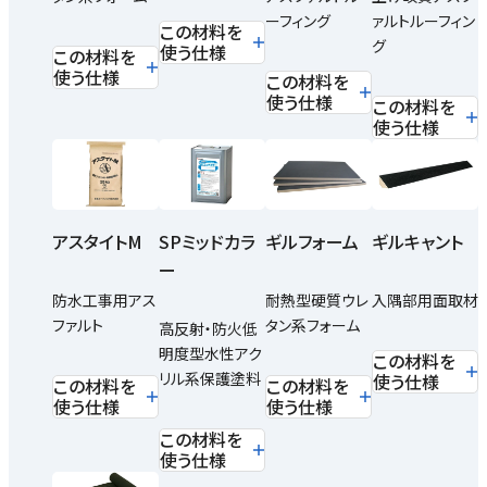
ーフィング
ァルトルーフィン
この材料を
グ
使う仕様
この材料を
使う仕様
この材料を
使う仕様
この材料を
使う仕様
SPミッドカラ
アスタイトM
ギルフォーム
ギルキャント
ー
防水工事用アス
耐熱型硬質ウレ
入隅部用面取材
ファルト
タン系フォーム
高反射・防火低
明度型水性アク
この材料を
リル系保護塗料
使う仕様
この材料を
この材料を
使う仕様
使う仕様
この材料を
使う仕様