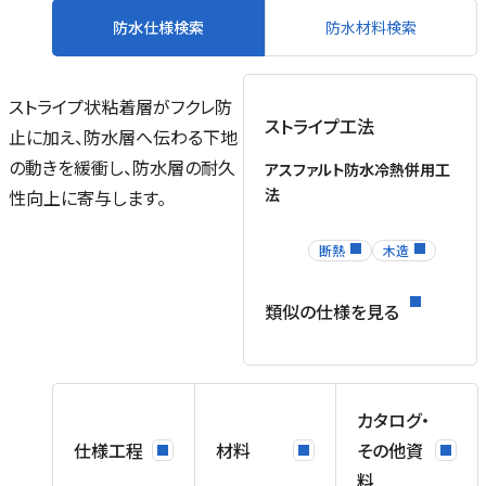
防水仕様検索
防水材料検索
ストライプ状粘着層がフクレ防
ストライプ工法
止に加え、防水層へ伝わる下地
の動きを緩衝し、防水層の耐久
アスファルト防水冷熱併用工
法
性向上に寄与します。
断熱
木造
類似の仕様を見る
カタログ・
仕様工程
材料
その他資
料