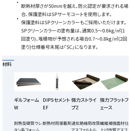
断熱材厚さが50mmを越え、防火認定が要求される場
合、保護塗料はSPサーモコートを使用します。
保護塗料はSPクリーンカラーもご採用いただけます。
SPクリーンカラーの塗布量は、通常0.5～0.6kg/㎡(1
回塗り)、堆積物が予想される場合0.7～0.8kg/㎡(2回
塗り)仕様番号末尾は「SC」になります。
材料
ギルフォーム
DIPSセメント
強力ストライ
強力フラットフ
W
EF
プZ
ェース
耐熱型硬質ウレ
断熱材用接着剤
通気絶縁用改質
繊維補強面材仕
タン系フォーム
アスファルトル
上げ改質アスフ