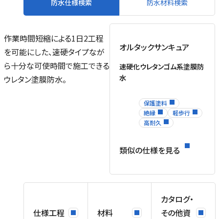
防水仕様検索
防水材料検索
作業時間短縮による1日2工程
オルタックサンキュア
を可能にした、速硬タイプなが
ら十分な可使時間で施工できる
速硬化ウレタンゴム系塗膜防
水
ウレタン塗膜防水。
保護塗料
絶縁
軽歩行
高耐久
類似の仕様を見る
カタログ・
仕様工程
材料
その他資