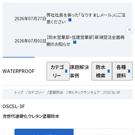
弊社社員を装った「なりすましメール」にご注
2026年07月27日
意ください
［防水営業部・住建営業部］新規受注全面再
2026年07月01日
開のお知らせ
カテゴ
課題解決
防水
各種
WATERPROOF
リー
事例
検索
資料
トップ
/
カテゴリー
/
塗膜防水
/
オルタックサンキュア
/
OSCSL-3F
OSCSL-3F
次世代速硬化ウレタン塗膜防水