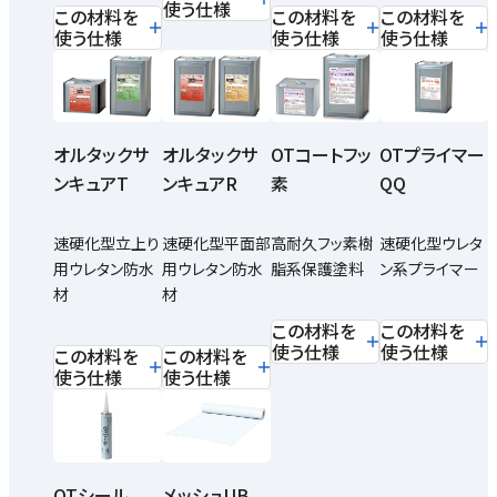
使う仕様
この材料を
この材料を
この材料を
使う仕様
使う仕様
使う仕様
オルタックサ
オルタックサ
OTコートフッ
OTプライマー
ンキュアT
ンキュアR
素
QQ
速硬化型立上り
速硬化型平面部
高耐久フッ素樹
速硬化型ウレタ
用ウレタン防水
用ウレタン防水
脂系保護塗料
ン系プライマー
材
材
この材料を
この材料を
使う仕様
使う仕様
この材料を
この材料を
使う仕様
使う仕様
OTシール
メッシュUB