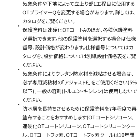
気象条件や下地によって立上り部1工程目に使用する
OTプライマーQを変更する場合があります。詳しくは、
カタログをご覧ください。
保護塗料は速硬化OTコートAのほか、各種保護塗料
が選択できます。他の保護塗料を選択する場合は仕様
番号、設計価格が変わります。仕様番号についてはカ
タログを、設計価格については別紙設計価格表をご覧
ください。
気象条件によりウレタン防水材を減粘させる場合は、
必ず専用減粘材の「アジャストE」をご使用ください(5％
以下)。一般の溶剤(トルエン・キシレン)は使用しないで
ください。
防水層を長持ちさせるために保護塗料を7年程度で再
塗布することをおすすめします(OTコートシリコーン、
速硬化OTコートシリコーン、OTコートシリコーンクー
ル、OTコートフッ素、OTコートフッ素クールは10年間