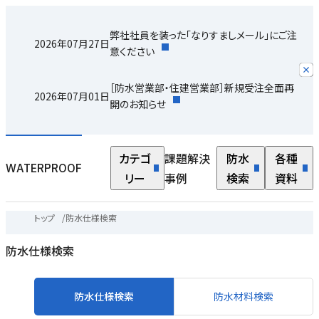
弊社社員を装った「なりすましメール」にご注
2026年07月27日
意ください
［防水営業部・住建営業部］新規受注全面再
2026年07月01日
開のお知らせ
カテゴ
課題解決
防水
各種
WATERPROOF
リー
事例
検索
資料
トップ
/
防水仕様検索
防水仕様検索
防水仕様検索
防水材料検索