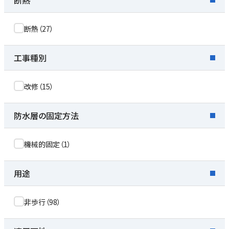
断熱
断熱
（
27
）
工事種別
改修
（
15
）
防水層の固定方法
機械的固定
（
1
）
用途
非歩行
（
98
）