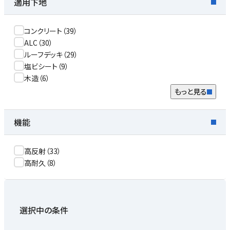
適用下地
コンクリート
（
39
）
ALC
（
30
）
ルーフデッキ
（
29
）
塩ビシート
（
9
）
木造
（
6
）
もっと見る
機能
高反射
（
33
）
高耐久
（
8
）
選択中の条件